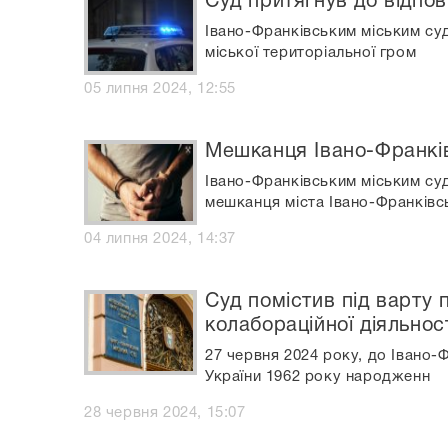
Суд притягнув до відпов
Івано-Франківським міським су
міської територіальної гром
05 липня 2024, 12:55
Мешканця Івано-Франків
Івано-Франківським міським су
мешканця міста Івано-Франківс
04 липня 2024, 14:37
Суд помістив під варту п
колабораційної діяльнос
27 червня 2024 року, до Івано-
України 1962 року народженн
28 червня 2024, 15:07