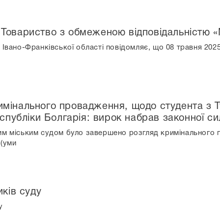
Товариство з обмеженою відповідальністю «
 Івано-Франківської області повідомляє, що 08 травня 2025
мінального провадження, щодо студента з Ту
еспубліки Болгарія: вирок набрав законної си
им міським судом було завершено розгляд кримінального п
 (уми
иків суду
у