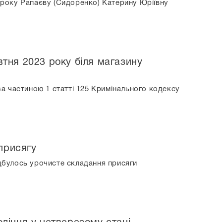
4 року Рапаєву (Сидоренко) Катерину Юріївну
втня 2023 року біля магазину
а частиною 1 статті 125 Кримінального кодексу
присягу
ідбулось урочисте складання присяги