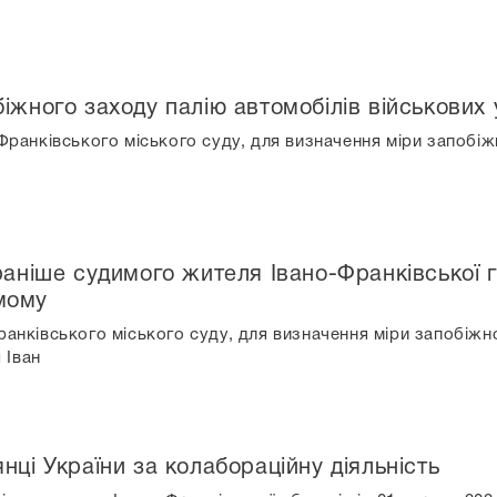
іжного заходу палію автомобілів військових 
-Франківського міського суду, для визначення міри запобі
 раніше судимого жителя Івано-Франківської
мому
ранківського міського суду, для визначення міри запобіжн
 Іван
нці України за колабораційну діяльність