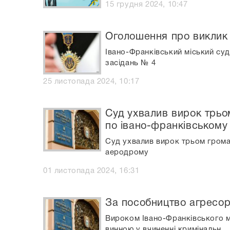
15 грудня 2024, 10:47
Оголошення про виклик
Івано-Франківський міський суд
засідань № 4
25 листопада 2024, 10:17
Суд ухвалив вирок трьо
по івано-франківському
Суд ухвалив вирок трьом грома
аеродрому
01 листопада 2024, 16:31
За пособництво агресор
Вироком Івано-Франківського мі
винною у вчиненні кримінальн