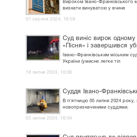
Вироком Івано-Франківського мі
визнати винуватою у вчине
01 серпня 2024, 18:59
Суд виніс вирок одному 
«Пісня» і завершився у
Івано-Франківським міським су
України (умисне легке тіл
18 липня 2024, 16:06
Суддя Івано-Франківськ
В п'ятницю 05 липня 2024 року,
новопризначеними суддями.
05 липня 2024, 16:04