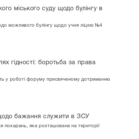
кого міського суду щодо булінгу в
щодо можливого булінгу щодо учня ліцею №4
ях гідності: боротьба за права
асть у роботі форуму присвяченому дотриманню
 щодо бажання служити в ЗСУ
я покарань, яка розташована на території