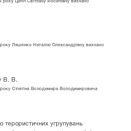
4 року Ципп Світлану Йосипівну визнано
4 року Ляшенко Наталію Олександрівну визнано
 В. В.
24 року Сіпягіна Володимира Володимировича
ію терористичних угрупувань