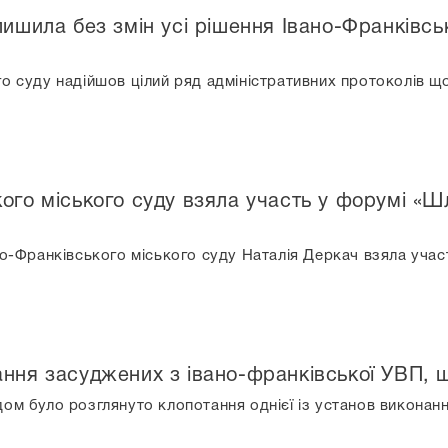
лишила без змін усі рішення Івано-Франківсь
го суду надійшов цілий ряд адміністративних протоколів 
ого міського суду взяла участь у форумі «Шл
ано-Франківського міського суду Наталія Деркач взяла уч
ання засуджених з івано-франківської УВП,
ом було розглянуто клопотання однієї із установ виконанн