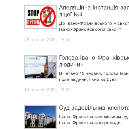
Апеляційна інстанція за
ліцеї №4
До Івано-Франківського місько
Івано-Франківської міської т
26 червня 2024, 15:53
Голова Івано-Франківськ
людини»
В четвер 13 червня, голова Ів
прав людини, який відбува
14 червня 2024, 16:03
Суд задовільнив клопот
Івано-Франківським міським суд
Івано-Фракнівської громади,