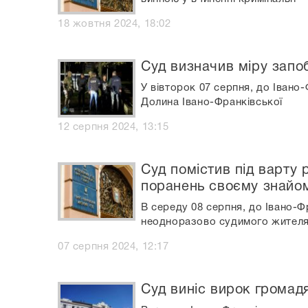
18 жовтня 2024, 18:02
Суд визначив міру запоб
У вівторок 07 серпня, до Івано
Долина Івано-Франківської
12 серпня 2024, 13:15
Суд помістив під варту
поранень своєму знайо
В середу 08 серпня, до Івано-Ф
неодноразово судимого жителя
07 серпня 2024, 12:17
Суд виніс вирок громадя