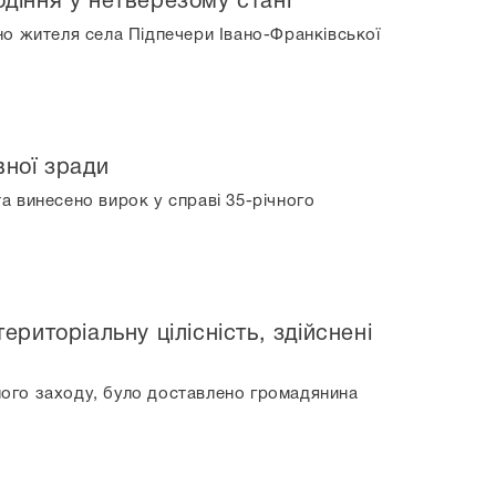
одіння у нетверезому стані
о жителя села Підпечери Івано-Франківської
ної зради
 винесено вирок у справі 35-річного
ериторіальну цілісність, здійснені
жного заходу, було доставлено громадянина