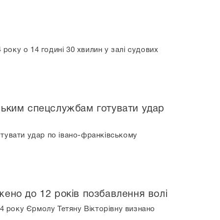
 року о 14 годині 30 хвилин у залі судових
йським спецслужбам готувати удар
отувати удар по івано-франківському
жено до 12 років позбавлення волі
24 року Єрмолу Тетяну Вікторівну визнано