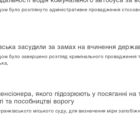
ідальності водія комунального автобуса за в
дом було розглянуто адміністративне провадження стосовн
ська засудили за замах на вчинення держав
дом було завершено розгляд кримінального провадження та
ька,
енсіонера, якого підозрюють у посяганні на т
ті та пособництві ворогу
Франківського міського суду, для визначення міри запобі