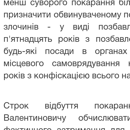
менш суворого покарання бі
призначити обвинуваченому п
злочинів - у виді позбав
п'ятнадцять років з позбав
будь-які посади в органа
місцевого самоврядування 
років з конфіскацією всього 
Строк відбуття покара
Валентиновичу обчислюв