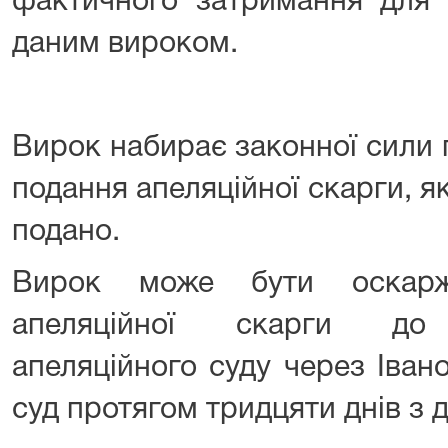
фактичного затримання для 
даним вироком.
Вирок набирає законної сили 
подання апеляційної скарги, я
подано.
Вирок може бути оскарж
апеляційної скарги до І
апеляційного суду через Іван
суд протягом тридцяти днів з 