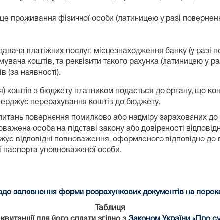
е проживання фізичної особи (латиницею у разі повернення
авача платіжних послуг, місцезнаходження банку (у разі п
мувача коштів, та реквізити такого рахунка (латиницею у ра
 (за наявності).
я) коштів з бюджету платником подається до органу, що к
ідтверджує перерахування коштів до бюджету.
питань повернення помилково або надміру зарахованих до б
важена особа на підставі закону або довіреності відповідн
ує відповідні повноваження, оформленого відповідно до в
ії паспорта уповноваженої особи.
до заповнення форми розрахункових документів на переказ
Таблиця
витанції для його сплати згідно з
Законом України «Про су