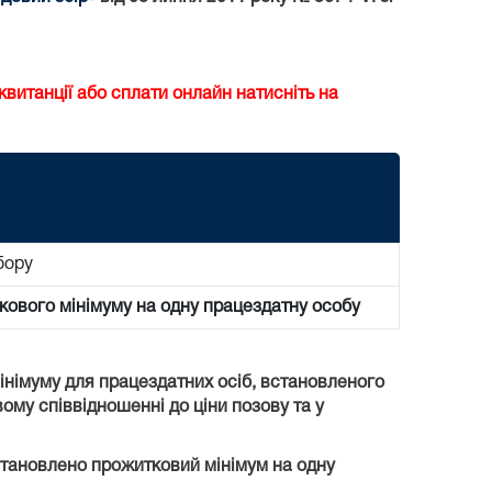
витанції або сплати онлайн натисніть на
бору
кового мінімуму на одну працездатну особу
мінімуму для працездатних осіб, встановленого
вому співвідношенні до ціни позову та у
встановлено прожитковий мінімум на одну