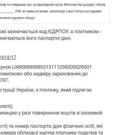
ків та повідомив про це відповідний орган Міністерства доходів і зборів
_______
(ПІБ чи назва установи, організації з якої стягується судовий
ягнення судового збору)
бою зазначається код ЄДРПОУ, а платником -
значаються його паспортні дані.
/414/17
рахунок UA908999980313111256000026001
помилково або надміру зарахованих до
787.
рації України, з платежу, який підлягає
люті);
атиницею у разі повернення коштів в іноземній
ті) та номер паспорта (для фізичних осіб, які
номера облікової картки платника податків та