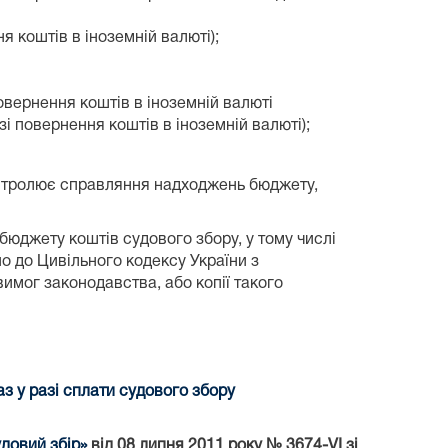
 коштів в іноземній валюті);
овернення коштів в іноземній валюті
зі повернення коштів в іноземній валюті);
онтролює справляння надходжень бюджету,
юджету коштів судового збору, у тому числі
о до Цивільного кодексу України з
имог законодавства, або копії такого
 у разі сплати судового збору
довий збір»
від 08 липня 2011 року № 3674-VI зі