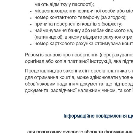
мають відмітку у паспорті);
місцезнаходження юридичної особи або місц
номер контактного телефону (за згодою);
причина повернення коштів з бюджету;
найменування банку або небанківського над
(латиницею)), в якому відкрито рахунок отри
номер карткового рахунка отримувача коштів
Разом із заявою про повернення (перерахуванн
оригінал або копія платіжної інструкції, яка п
Представництво законних інтересів платника з 
для отримання коштів, може здійснювати уповно
обов’язковим наданням документа, що підтвердж
документа, засвідченої належним чином, та коп
Інформаційне повідомлення що
для розрахунку судового збору та формування к