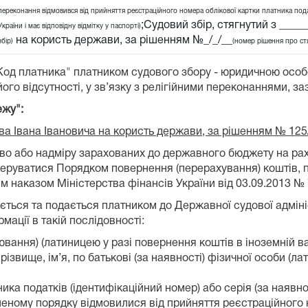
переконання відмовився від прийняття реєстраційного номера облікової картки платника подат
;Судовий збір, стягнутий з ____
України і має відповідну відмітку у паспорті)
на користь держави, за рішенням №_/_/__
збір)
(номер рішення про ст
"Код платника" платником судового збору - юридичною осо
ого відсутності, у зв’язку з релігійними переконаннями, за
ежу":
ова Івана Івановича на користь держави, за рішенням № 125
лково або надміру зарахованих до державного бюджету на 
 керуватися Порядком повернення (перерахування) коштів, 
 наказом Міністерства фінансів України від 03.09.2013 № 
ться та подається платником до Державної судової адмініст
ації в такій послідовності:
вання) (латиницею у разі повернення коштів в іноземній ва
ізвище, ім’я, по батькові (за наявності) фізичної особи (л
ка податків (ідентифікаційний номер) або серія (за наявнос
леному порядку відмовилися від прийняття реєстраційного 