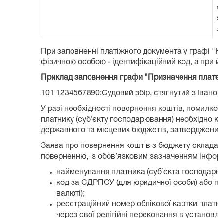
При заповненні платіжного документа у графі 
фізичною особою - ідентифікаційний код, а при й
Приклад заповнення графи "Призначення плат
101 1234567890;Судовий збір, стягнутий з Іван
У разі необхідності повернення коштів, поми
платнику (суб'єкту господарювання) необхідно
державного та місцевих бюджетів, затвердженим
Заява про повернення коштів з бюджету складає
поверненню, із обов’язковим зазначенням інформ
найменування платника (суб’єкта господарю
код за ЄДРПОУ (для юридичної особи) або пр
валюті);
реєстраційний номер облікової картки платни
через свої релігійні переконання в установ