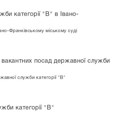
би категорії "В" в Івано-
вано-Франківському міському суді
х вакантних посад державної служби
жавної служби категорії "В"
жби категорії "В"