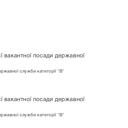
єї вакантної посади державної
ержавної служби категорії "В"
єї вакантної посади державної
ержавної служби категорії "В"