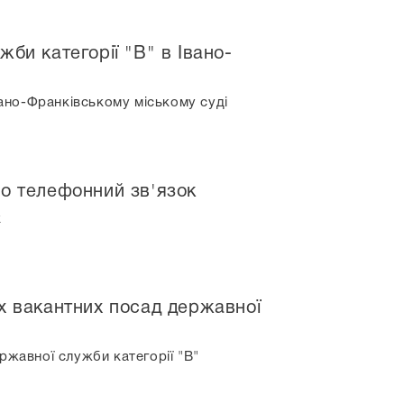
би категорії "В" в Івано-
вано-Франківському міському суді
но телефонний зв'язок
к
ох вакантних посад державної
ржавної служби категорії "В"