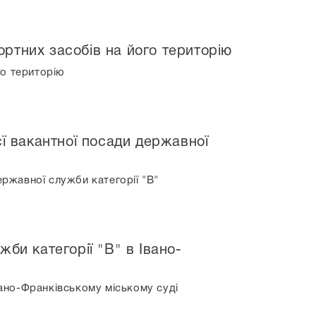
ртних засобів на його територію
го територію
єї вакантної посади державної
ержавної служби категорії "В"
би категорії "В" в Івано-
вано-Франківському міському суді