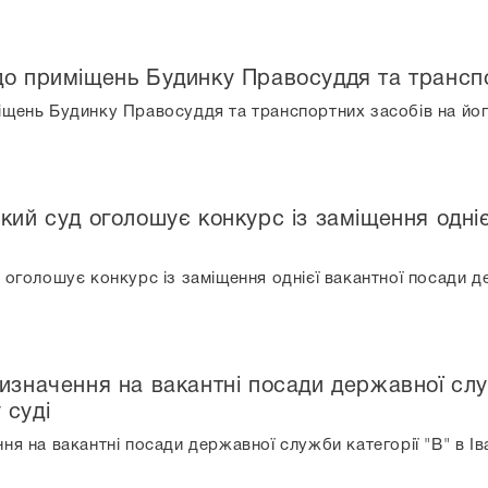
до приміщень Будинку Правосуддя та транспо
іщень Будинку Правосуддя та транспортних засобів на йо
кий суд оголошує конкурс із заміщення одні
 оголошує конкурс із заміщення однієї вакантної посади д
изначення на вакантні посади державної служ
 суді
ня на вакантні посади державної служби категорії "В" в І