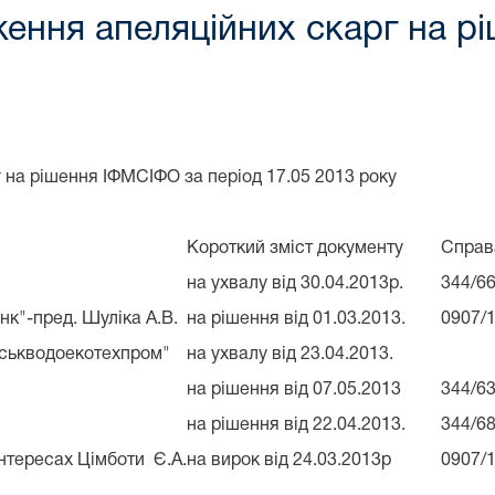
ення апеляційних скарг на р
 на рішення ІФМСІФО за період 17.05 2013 року
Короткий зміст документу
Справ
на ухвалу від 30.04.2013р.
344/66
к"-пред. Шуліка А.В.
на рішення від 01.03.2013.
0907/
вськводоекотехпром"
на ухвалу від 23.04.2013.
на рішення від 07.05.2013
344/63
на рішення від 22.04.2013.
344/68
інтересах Цімботи Є.А.
на вирок від 24.03.2013р
0907/