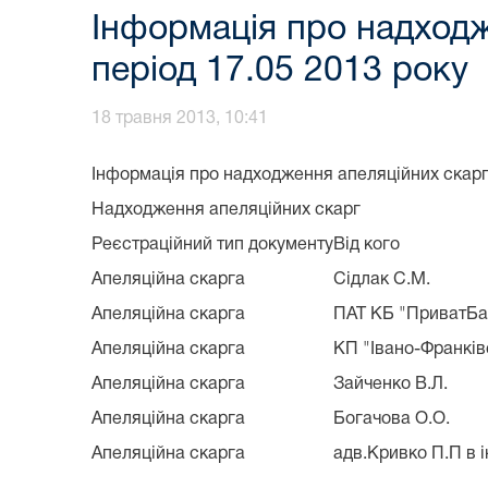
Інформація про надходж
період 17.05 2013 року
18 травня 2013, 10:41
Інформація про надходження апеляційних скарг
Надходження апеляційних скарг
Реєстраційний тип документу
Від кого
Апеляційна скарга
Сідлак С.М.
Апеляційна скарга
ПАТ КБ "ПриватБан
Апеляційна скарга
КП "Івано-Франкі
Апеляційна скарга
Зайченко В.Л.
Апеляційна скарга
Богачова О.О.
Апеляційна скарга
адв.Кривко П.П в 