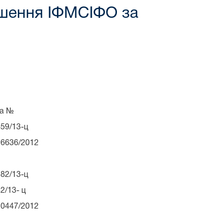
ішення ІФМСІФО за
а №
59/13-ц
16636/2012
82/13-ц
2/13- ц
10447/2012