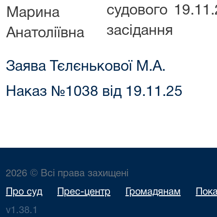
судового
19.11
Марина
засідання
Анатоліївна
Заява Тєлєнькової М.А.
Наказ №1038 від 19.11.25
2026 © Всі права захищені
Про суд
Прес-центр
Громадянам
Пока
v1.38.1