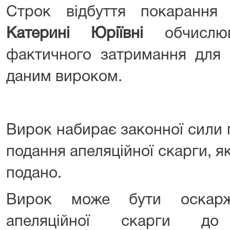
Строк відбуття покаранн
Катерині Юріївні
обчислюв
фактичного затримання для 
даним вироком.
Вирок набирає законної сили 
подання апеляційної скарги, я
подано.
Вирок може бути оскарж
апеляційної скарги до І