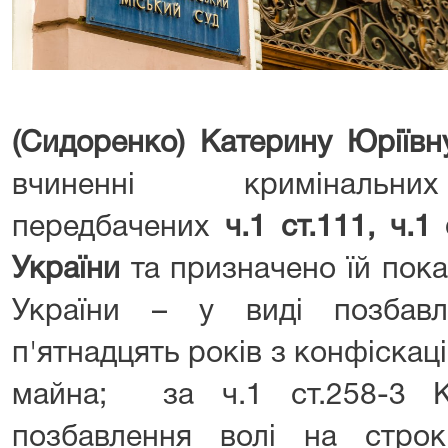
(Сидоренко) Катерину Юріївн
вчиненні кримінальни
передбачених
ч.1 ст.111, ч.1
України
та призначено їй пока
України – у виді позбав
п'ятнадцять років з конфіскац
майна; за ч.1 ст.258-3 
позбавлення волі на стро