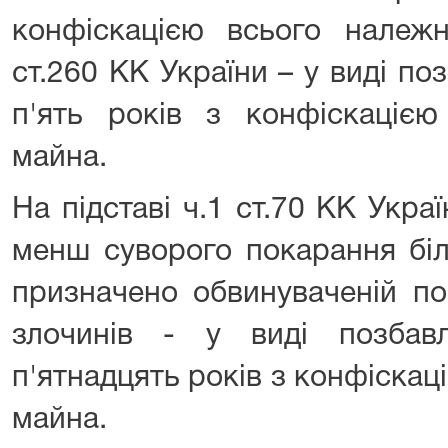
конфіскацією всього належн
ст.260 КК України – у виді по
п'ять років з конфіскацією
майна.
На підставі ч.1 ст.70 КК Укр
менш суворого покарання бі
призначено обвинуваченій по
злочинів - у виді позбав
п'ятнадцять років з конфіскац
майна.