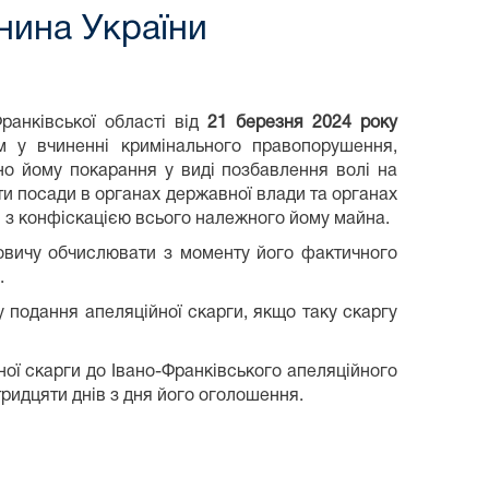
нина України
ранківської області від
21 березня 2024 року
 у вчиненні кримінального правопорушення,
но йому покарання у виді позбавлення волі на
ти посади в органах державної влади та органах
в з конфіскацією всього належного йому майна.
овичу обчислювати з моменту його фактичного
.
у подання апеляційної скарги, якщо таку скаргу
ої скарги до Івано-Франківського апеляційного
тридцяти днів з дня його оголошення.