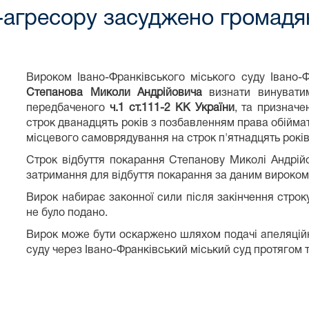
-агресору засуджено громадя
Вироком Івано-Франківського міського суду Івано-Ф
Степанова Миколи Андрійовича
визнати винуватим
передбаченого
ч.1 ст.111-2 КК України
, та призначе
строк дванадцять років з позбавленням права обійма
місцевого самоврядування на строк п'ятнадцять рокі
Строк відбуття покарання Степанову Миколі Андрій
затримання для відбуття покарання за даним вироком
Вирок набирає законної сили після закінчення строк
не було подано.
Вирок може бути оскаржено шляхом подачі апеляційн
суду через Івано-Франківський міський суд протягом 