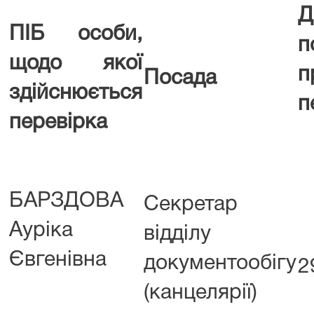
Д
ПІБ особи,
п
щодо якої
п
Посада
здійснюється
п
перевірка
БАРЗДОВА
Секретар
Ауріка
відділу
Євгенівна
документообігу
2
(канцелярії)