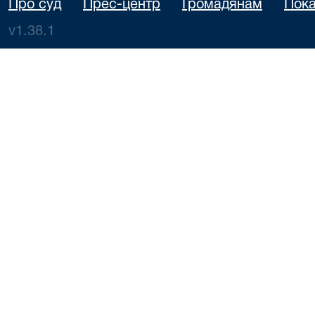
Про суд
Прес-центр
Громадянам
Пока
v1.38.1