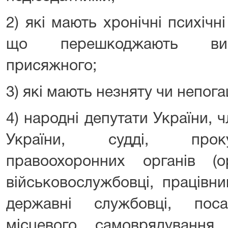
2) які мають хронічні психічн
що перешкоджають вико
присяжного;
3) які мають незняту чи непог
4) народні депутати України, ч
України, судді, проку
правоохоронних органів (ор
військовослужбовці, працівни
державні службовці, пос
місцевого самоврядування, 