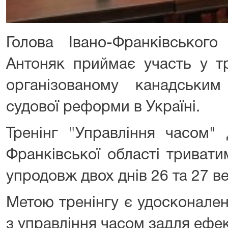
Голова Івано-Франківського
Антоняк приймає участь у тр
організованому канадськи
судової реформи в Україні.
Тренінг "Управління часом" 
Франківської області тривати
упродовж двох днів 26 та 27 в
Метою тренінгу є удосконален
з управління часом задля ефе