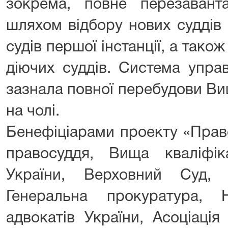
зокрема, повне перезавант
шляхом відбору нових суддів
судів першої інстанції, а тако
діючих суддів. Система упра
зазнала повної перебудови В
на чолі.
Бенефіціарами проекту «Прав
правосуддя, Вища кваліфіка
України, Верховний Суд, М
Генеральна прокуратура, Н
адвокатів України, Асоціація