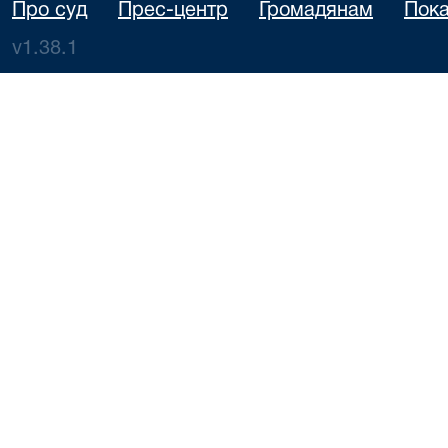
Про суд
Прес-центр
Громадянам
Пока
v1.38.1