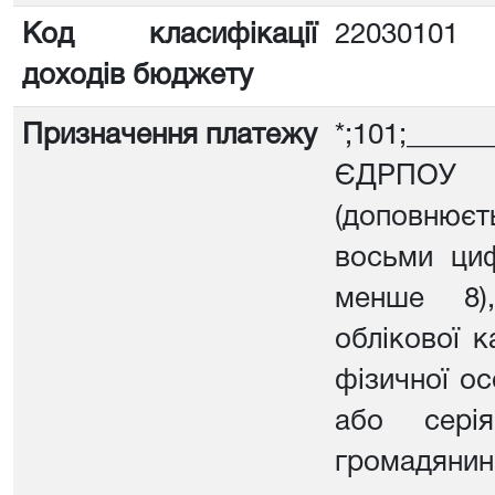
Код класифікації
22030101
доходів бюджету
Призначення платежу
*;101;___
ЄДРПОУ 
(доповню
восьми ци
менше 8)
облікової к
фізичної о
або сері
громадяни