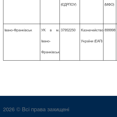
(ЄДРПОУ)
(МФО)
Івано-Франківськ
УК в м.
37952250
Казначейство
899998
Івано-
України (ЕАП)
Франківськ
2026 © Всі права захищені