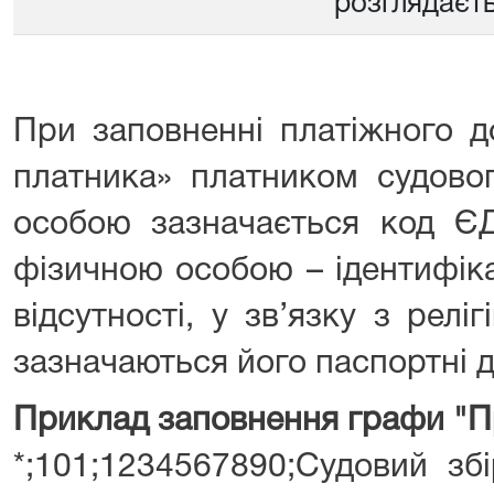
розглядаєть
При заповненні платіжного д
платника» платником судово
особою зазначається код Є
фізичною особою – ідентифіка
відсутності, у зв’язку з рел
зазначаються його паспортні д
Приклад заповнення графи "П
*;101;1234567890;Судовий зб