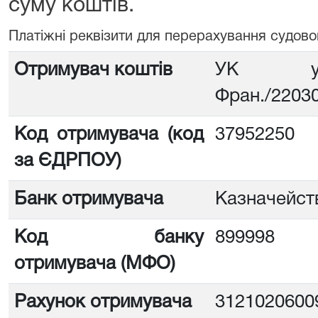
суму коштів.
Платiжнi реквiзити для перерахування судово
Отримувач коштів
УК у м.
Фран./2203
Код отримувача (код
37952250
за ЄДРПОУ)
Банк отримувача
Казначейст
Код банку
899998
отримувача (МФО)
Рахунок отримувача
3121020600