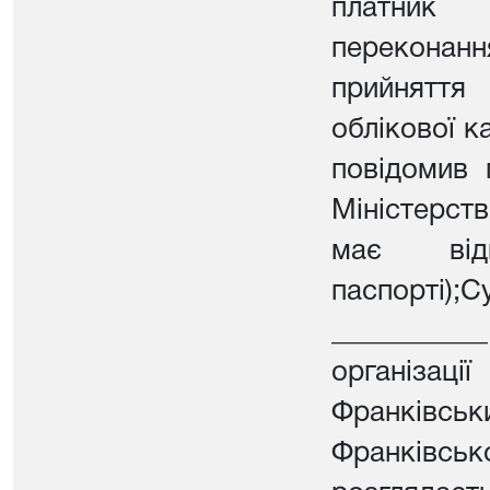
платник 
перекона
прийняття
облікової к
повідомив 
Міністерства
має від
паспорті);
__________
організа
Франківсь
Франківсько