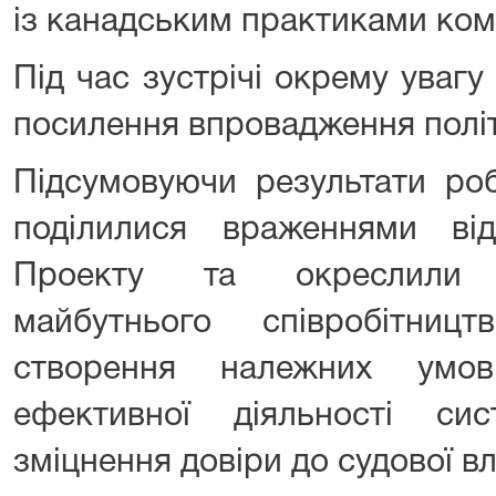
із канадським практиками кому
Під час зустрічі окрему увагу
посилення впровадження політи
Підсумовуючи результати роб
поділилися враженнями ві
Проекту та окреслили г
майбутнього співробітни
створення належних ум
ефективної діяльності си
зміцнення довіри до судової в