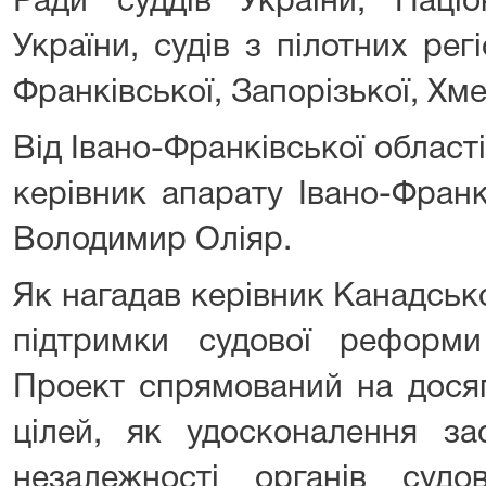
Ради суддів України, Націо
України, судів з пілотних регі
Франківської, Запорізької, Хм
Від Івано-Франківської області
керівник апарату Івано-Франк
Володимир Оліяр.
Як нагадав керівник Канадськ
підтримки судової реформ
Проект спрямований на дося
цілей, як удосконалення з
незалежності органів судо