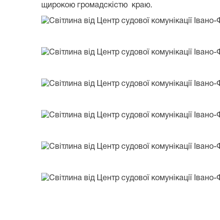
щирокою громадскістю краю.