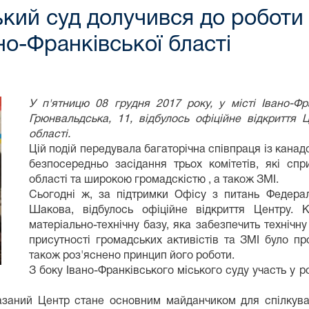
ький суд долучився до робот
но-Франківської бласті
У п'ятницю 08 грудня 2017 року, у місті Івано-Ф
Грюнвальдська, 11, відбулось офіційне відкриття Ц
області.
Цій подій передувала багаторічна співпраця із канад
безпосередньо засідання трьох комітетів, які сп
області та широкою громадскістю , а також ЗМІ.
Сьогодні ж, за підтримки Офісу з питань Федера
Шакова, відбулось офіційне відкриття Центру.
матеріально-технічну базу, яка забезпечить технічн
присутності громадських активістів та ЗМІ було пр
також роз'яснено принцип його роботи.
З боку Івано-Франківського міського суду участь у р
аний Центр стане основним майданчиком для спілкуван