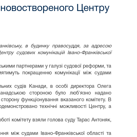
и новоствореного Центру
ранківську, в будинку правосуддя, за адресою
ентру судових комунікацій Івано-Франківської
ськими партнерами у галузі судової реформи, та
риятимуть покращенню комунікації між судами
льних судів Канади, в особі директора Олега
 Канадською стороною було люб'язно надано
у сторону функціонування вказаного комітету. В
одемонстровано технічні можливості Центру, а
оботі комітету взяли голова суду Тарас Антоняк,
ня між судами Івано-Франківської області та