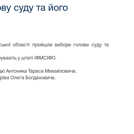
ву суду та його
вської області пройшли вибори голови суду та
ебувають у штаті ІФМСІФО.
.
ддю Антоняка Тараса Михайловича.
ріва Олега Богдановича.