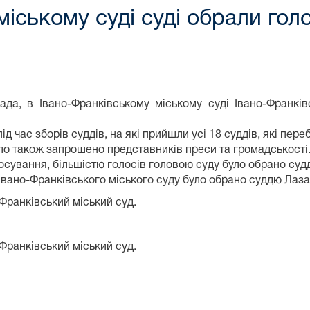
іському суді суді обрали голо
ада, в Івано-Франківському міському суді Івано-Франкі
ід час зборів суддів, на які прийшли усі 18 суддів, які пер
ло також запрошено представників преси та громадськості
лосування, більшістю голосів головою суду було обрано су
Івано-Франківського міського суду було обрано суддю Лаза