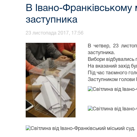
В Івано-Франківському м
заступника
23 листопада 2017, 17:56
В четвер, 23 листоп
заступника.
Вибори відбувались п
На вказаний захід бу
Під час таємного го
Заступником голови 