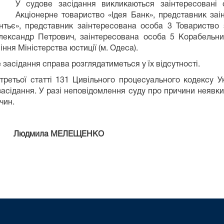
У судове засідання викликаються заінтересовані 
Акціонерне товариство «Ідея Банк», представник за
антьє», представник заінтересована особа 3 Товариств
ександр Петрович, заінтересована особа 5 Корабельний
ня Міністерства юстиції (м. Одеса).
 засідання справа розглядатиметься у їх відсутності.
третьої статті 131 Цивільного процесуального кодексу У
засідання. У разі неповідомлення суду про причини неявк
чин.
МЕЛЕЩЕНКО