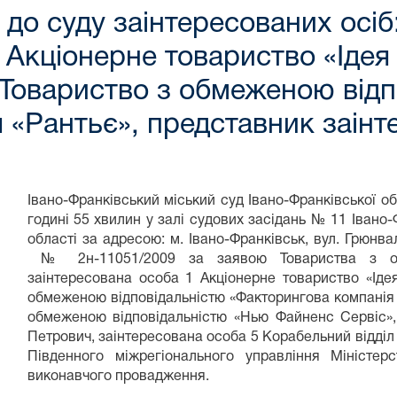
до суду заінтересованих осіб
1 Акціонерне товариство «Ідея
 Товариство з обмеженою відп
 «Рантьє», представник заінт
Івано-Франківський міський суд Івано-Франківської о
годині 55 хвилин у залі судових засідань № 11 Івано-
області за адресою: м. Івано-Франківськ, вул. Грюнв
№ 2н-11051/2009 за заявою Товариства з обм
заінтересована особа 1 Акціонерне товариство «Іде
обмеженою відповідальністю «Факторингова компанія 
обмеженою відповідальністю «Нью Файненс Сервіс»
Петрович, заінтересована особа 5 Корабельний відділ
Південного міжрегіонального управління Міністер
виконавчого провадження.