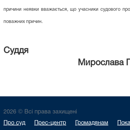
причини неявки вважається, що учасники судового про
поважних причин.
Су
Мирослава ПОЛ
2026 © Всі права захищені
Про суд
Прес-центр
Громадянам
Пока