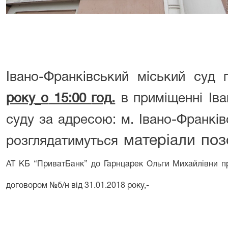
Івано-Франківський
міський
суд
року
о
15:00
год
.
в п
риміщенні
Ів
суду
за
адресою:
м.
Івано-Франків
матеріали поз
розглядатимуться
АТ КБ “ПриватБанк” до Гарнцарек Ольги Михайлівни пр
договором №б/н від 31.01.2018 року,-