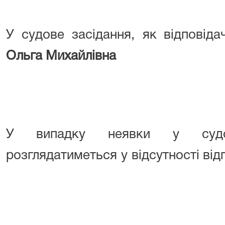
У
судове
засідання,
як
відповіда
Ольга Михайлівна
У
вип
адку
неявки
у
суд
розглядатиметься
у
відсутності
від