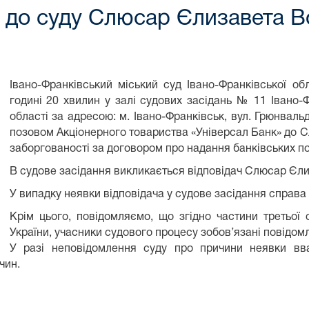
 до суду Слюсар Єлизавета В
Івано-Франківський міський суд Івано-Франківської об
годині 20 хвилин у залі судових засідань № 11 Івано-Ф
області за адресою: м. Івано-Франківськ, вул. Грюнваль
позовом
Акціонерного товариства «Універсал Банк» до 
заборгованості за договором про надання банківських п
В судове засідання викликається відповідач Слюсар Єл
У випадку неявки відповідача у судове засідання справа р
Крім цього, повідомляємо, що згідно частини третьої 
України, учасники судового процесу зобов’язані повідом
У разі неповідомлення суду про причини неявки вв
чин.