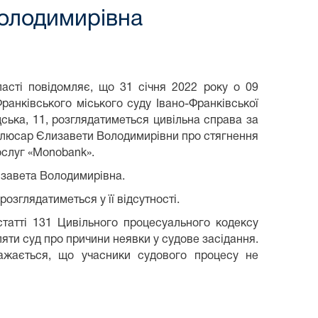
олодимирівна
ласті повідомляє, що 31 січня 2022 року о 09
ранківського міського суду Івано-Франківської
дська, 11, розглядатиметься цивільна справа за
Слюсар Єлизавети Володимирівни про стягнення
ослуг «Monobank».
изавета Володимирівна.
озглядатиметься у її відсутності.
статті 131 Цивільного процесуального кодексу
ляти суд про причини неявки у судове засідання.
ажається, що учасники судового процесу не