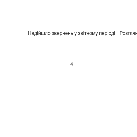
Надійшло звернень у звітному періоді
Розглян
4