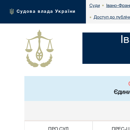
Івано-Франк
Суди
•
Судова влада України
Доступ до публічн
•
І
Єдини
ПРО СУД
ПРЕС-Ц