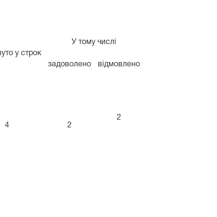
У тому числі
уто у строк
задоволено
відмовлено
2
4
2