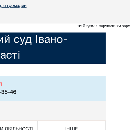
для громадян
Людям з порушенням зору
ий суд Івано-
асті
л
-35-46
И ДІЯЛЬНОСТІ
ІНШЕ