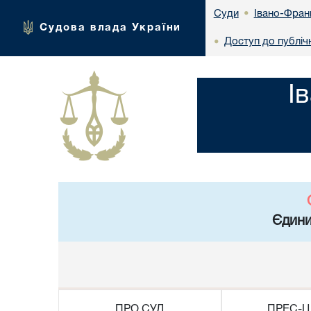
Івано-Франк
Суди
•
Судова влада України
Доступ до публічн
•
І
Єдини
ПРО СУД
ПРЕС-Ц