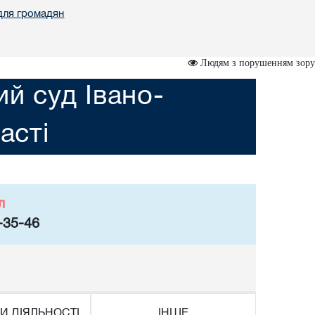
для громадян
Людям з порушенням зору
ий суд Івано-
асті
л
-35-46
И ДІЯЛЬНОСТІ
ІНШЕ