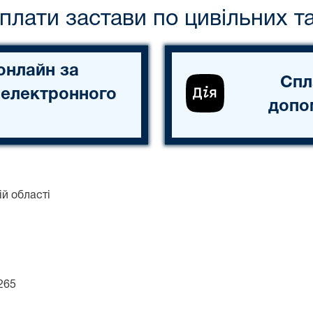
сплати застави по цивільних т
онлайн за
Спл
 електронного
допо
ій області
265