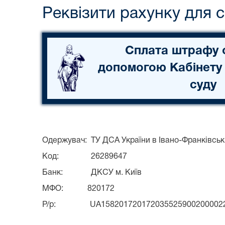
Реквізити рахунку для 
Сплата штрафу 
допомогою Кабінету
суду
Одержувач:
ТУ ДСА України в Івано-Франківськ
Код:
26289647
Банк:
ДКСУ м. Київ
МФО:
820172
Р/р:
UA158201720172035525900200002