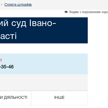
Сплата штрафів
•
Людям з порушенням зору
ий суд Івано-
асті
л
-35-46
И ДІЯЛЬНОСТІ
ІНШЕ