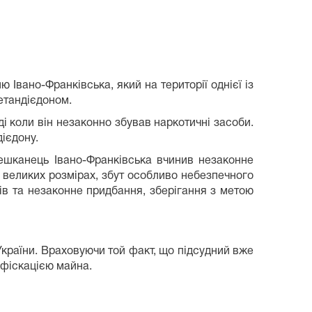
вано-Франківська, який на території однієї із
етандієдоном.
і коли він незаконно збував наркотичні засоби.
ієдону.
мешканець Івано-Франківська вчинив незаконне
 великих розмірах, збут особливо небезпечного
ів та незаконне придбання, зберігання з метою
України. Враховуючи той факт, що підсудний вже
нфіскацією майна.