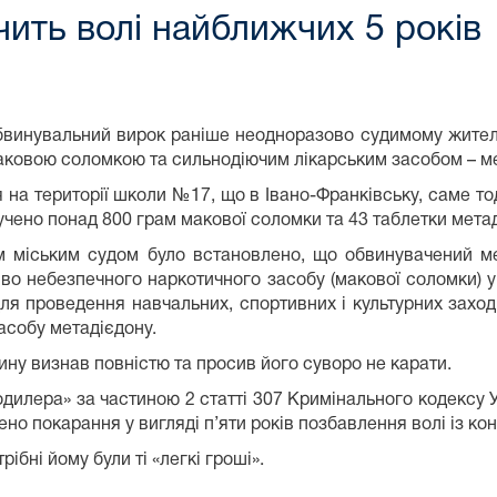
чить волі найближчих 5 років
винувальний вирок раніше неодноразово судимому жителю І
аковою соломкою та сильнодіючим лікарським засобом – м
на території школи №17, що в Івано-Франківську, саме тод
учено понад 800 грам макової соломки та 43 таблетки метад
им міським судом було встановлено, що обвинувачений 
иво небезпечного наркотичного засобу (макової соломки) у
для проведення навчальних, спортивних і культурних заход
засобу метадієдону.
ину визнав повністю та просив його суворо не карати.
одилера» за частиною 2 статті 307 Кримінального кодексу 
но покарання у вигляді п’яти років позбавлення волі із ко
ібні йому були ті «легкі гроші».