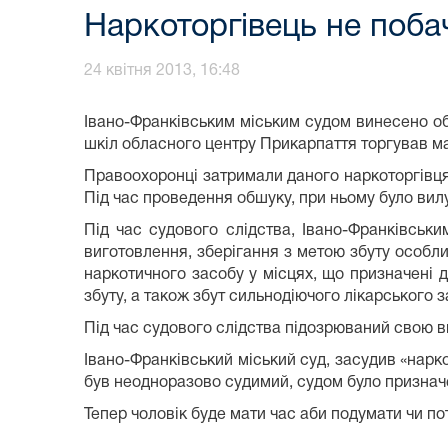
Наркоторгівець не поба
24 квітня 2013, 16:48
Івано-Франківським міським судом винесено об
шкіл обласного центру Прикарпаття торгував м
Правоохоронці затримали даного наркоторгівця 
Під час проведення обшуку, при ньому було вил
Під час судового слідства, Івано-Франківськ
виготовлення, зберігання з метою збуту особл
наркотичного засобу у місцях, що призначені 
збуту, а також збут сильнодіючого лікарського 
Під час судового слідства підозрюваний свою в
Івано-Франківський міський суд, засудив «нарк
був неодноразово судимий, судом було призначе
Тепер чоловік буде мати час аби подумати чи потр