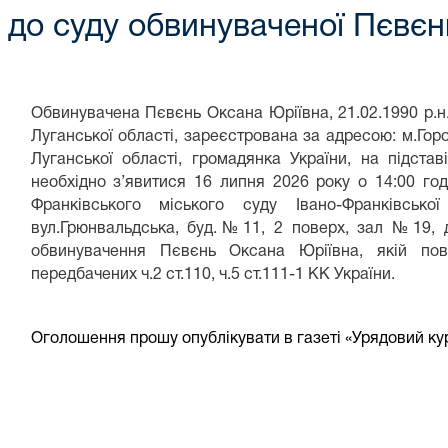
до суду обвинуваченої Пєвєн
Обвинувачена Пєвєнь Оксана Юріївна, 21.02.1990 р.н
Луганської області, зареєстрована за адресою: м.Гор
Луганської області, громадянка України, на підстав
необхідно з’явитися 16 липня 2026 року о 14:00 год
Франківського міського суду Івано-Франківської
вул.Грюнвальдська, буд.№11, 2 поверх, зал №19, 
обвинувачення Пєвєнь Оксана Юріївна, якій пов
передбачених ч.2 ст.110, ч.5 ст.111-1 КК України.
Оголошення прошу опублікувати в газеті «Урядовий ку
Олег ЛАЗА