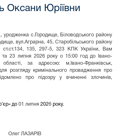
ь Оксани Юріївни
., уродженка с.Городище, Біловодського району
одище, вул.Аграрна, 45, Старобільського району
і ст.ст.134, 135, 297-5, 323 КПК України, Вам
 та 23 липня 2026 року о 15:00 год до Івано-
 області, за адресою: м.Івано-Франківськ,
для розгляду кримінального провадження про
ідомлено про підозру у вчиненні злочинів,
р’єр» до
01
липня
202
6
року.
РІВ