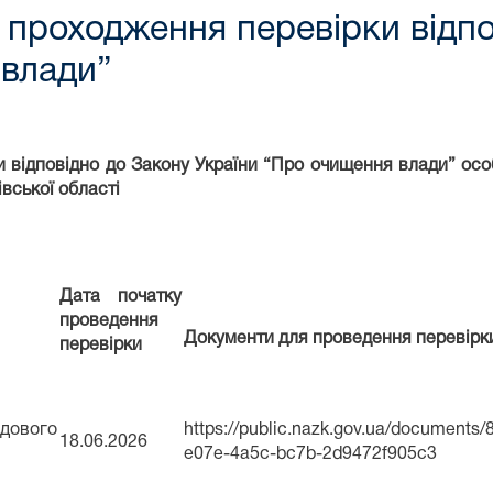
 проходження перевірки відпо
 влади”
и відповідно до Закону України “Про очищення влади” осо
вської області
Дата початку
проведення
Документи для проведення перевірк
перевірки
вого
https://public.nazk.gov.ua/documents/
18.06.2026
e07e-4a5c-bc7b-2d9472f905c3