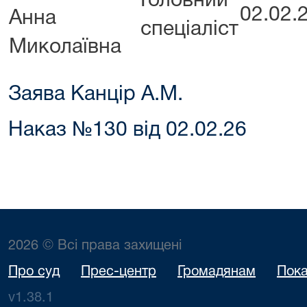
Головний
02.02.
Анна
спеціаліст
Миколаївна
Заява Канцір А.М.
Наказ №130 від 02.02.26
2026 © Всі права захищені
Про суд
Прес-центр
Громадянам
Пока
v1.38.1