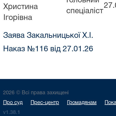
Головний
27.
Христина
спеціаліст
Ігорівна
Заява Закальницької Х.І.
Наказ №116 від 27.01.26
2026 © Всі права захищені
Про суд
Прес-центр
Громадянам
Пока
v1.38.1