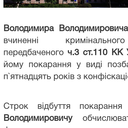
Володимира Володимировича
вчиненні кримінальног
передбаченого
ч.3 ст.110 КК 
йому покарання у виді позб
п`ятнадцять років з конфіскац
Строк відбуття покаранн
Володимировичу
обчислюва