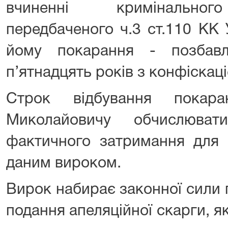
вчиненні кримінальног
передбаченого ч.3 ст.110 КК 
йому покарання - позбав
п’ятнадцять років з конфіскац
Строк відбування покар
Миколайовичу обчислюва
фактичного затримання для 
даним вироком.
Вирок набирає законної сили 
подання апеляційної скарги, я