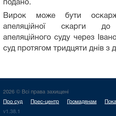
подано.
Вирок може бути оскарж
апеляційної скарги до І
апеляційного суду через Іван
суд протягом тридцяти днів з 
2026 © Всі права захищені
Про суд
Прес-центр
Громадянам
Пока
v1.38.1