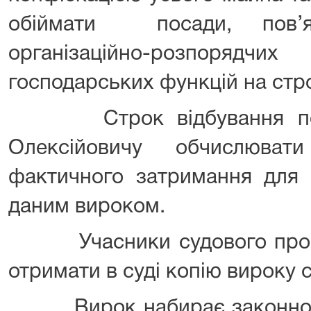
обіймати посади, пов’я
організаційно-розпорядчих
господарських функцій на стро
Строк відбування пока
Олексійовичу обчислюва
фактичного затримання для 
даним вироком.
Учасники судового прова
отримати в суді копію вироку с
Вирок набирає законної с