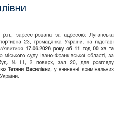
илівни
9 р.н., зареєстрована за адресою: Луганська
Спортивна 23,
громадянка України,
на підставі
о з’явитися
17.06.2026 року об 11 год 00 хв та
о міського суду Івано-Франківської області, за
, буд. №11, 2 поверх, зал 20, для розгляду
нко Тетяни Василівни
,
у вчиненні кримінальних
України.