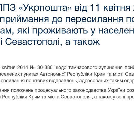
ППЗ «Укрпошта» від 11 квітн
 приймання до пересилання п
м, які проживають у населен
і Севастополі, а також
1 квітня 2014 № 30-380 щодо тимчасового зупинення при
елених пунктах Автономної Республіки Крим та місті Сева
ересилання поштових відправлень, адресованих таким оде
ання положень процесуального законодавства України розм
 Республіки Крим та міста Севастополя , а також у зоні п