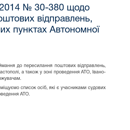
я 2014 № 30-380 щодо
оштових відправлень,
их пунктах Автономної
ймання до пересилання поштових відправлень,
стополі, а також у зоні проведення АТО, Івано-
ржувачам.
іщуємо список осіб, які є учасниками судових
роведення АТО.